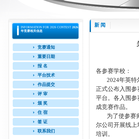
新 闻
INFORMATION FOR 2026 CONTEST
2026
年竞赛相关信息
竞赛通知
重要日期
报 名
各参赛学校：
平台技术
2024年英特
作品提交
正式公布入围参
评 审
平台。各入围参
颁 奖
成竞赛作品。
住 宿
为了使参赛师
签 证
尔公司开展线上
联系我们
培训。