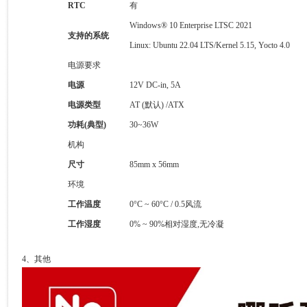
RTC
有
Windows® 10 Enterprise LTSC 2021
支持的系统
Linux: Ubuntu 22.04 LTS/Kernel 5.15, Yocto 4.0
电源要求
电源
12V DC-in, 5A
电源类型
AT (默认) /ATX
功耗
(
典型
)
30~36W
机构
尺寸
85mm x 56mm
环境
工作温度
0°C ~ 60°C / 0.5风流
工作湿度
0% ~ 90%相对湿度,无冷凝
4、其他