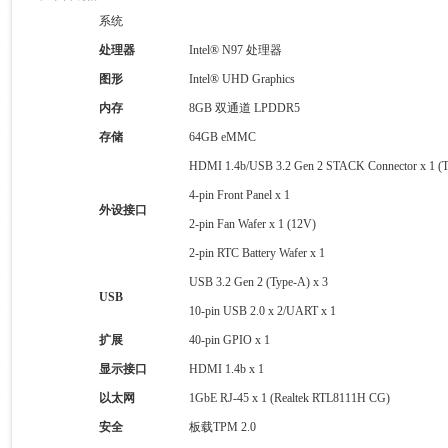
系统
处理器
Intel® N97 处理器
图形
Intel® UHD Graphics
内存
8GB 双通道 LPDDR5
存储
64GB eMMC
HDMI 1.4b/USB 3.2 Gen 2 STACK Connector x 1 (T
4-pin Front Panel x 1
外设接口
2-pin Fan Wafer x 1 (12V)
2-pin RTC Battery Wafer x 1
USB 3.2 Gen 2 (Type-A) x 3
USB
10-pin USB 2.0 x 2/UART x 1
扩展
40-pin GPIO x 1
显示接口
HDMI 1.4b x 1
以太网
1GbE RJ-45 x 1 (Realtek RTL8111H CG)
安全
板载TPM 2.0