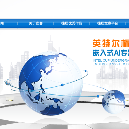
 闻
关于竞赛
往届优秀作品
往届竞赛平台