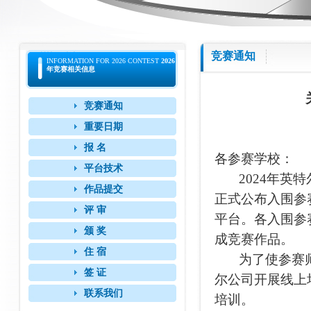
竞赛通知
INFORMATION FOR 2026 CONTEST
2026
年竞赛相关信息
竞赛通知
重要日期
报 名
各参赛学校：
平台技术
2024年英特
作品提交
正式公布入围参
评 审
平台。各入围参
颁 奖
成竞赛作品。
住 宿
为了使参赛师
签 证
尔公司开展线上
联系我们
培训。